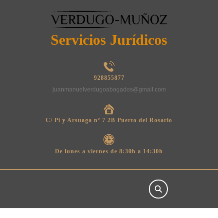
Saltar
al
contenido
Servicios Jurídicos
928855877
juanmanuelverdugoabogados@gmail.com
C/ Pi y Arsuaga nº 7 2B Puerto del Rosario
De lunes a viernes de 8:30h a 14:30h