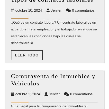
de
octubre
Jenifer
octubre 10, 2024
Jenifer
0 comentarios
contr
10,
labor
2024
¿Qué es un contrato laboral? Un contrato laboral es un
acuerdo entre el empleador y el trabajador en el que se
establecen las condiciones bajo las cuales se
desarrollará la
LEER
LEER TODO
TODO
Compraventa de Inmuebles y
Compraventa
Vehículos
de
octubre
Jenifer
octubre 3, 2024
Jenifer
0 comentarios
Inmuebles
3,
y
2024
Guía Legal para la Compraventa de Inmuebles y