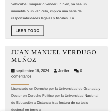
Vehículos
Vehículos Comprar o vender un bien, ya sea un
inmueble o un vehículo, implica una serie de
responsabilidades legales y fiscales. En
LEER
LEER TODO
TODO
JUAN MANUEL VERDUGO
JUAN
MUÑOZ
MANUEL
septiembre
Jenifer
septiembre 19, 2024
Jenifer
0
VERDUGO
19,
comentarios
MUÑOZ
2024
Licenciado en Derecho por la Universidad de Granada y
Doctor en Derecho Político por la Universidad Nacional
de Educación a Distancia tras lectura de su tesis
doctoral en torno a