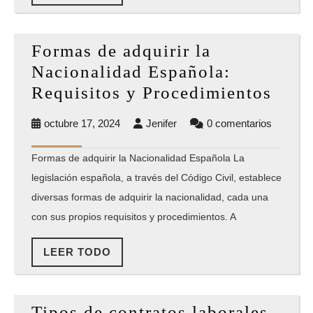
de
TODO
género
en
Formas de adquirir la
las
Nacionalidad Española:
pensiones
Form
Requisitos y Procedimientos
de
octubre
Jenifer
octubre 17, 2024
Jenifer
0 comentarios
adqui
17,
la
2024
Formas de adquirir la Nacionalidad Española La
Naci
legislación española, a través del Código Civil, establece
Espa
diversas formas de adquirir la nacionalidad, cada una
Requ
con sus propios requisitos y procedimientos. A
y
LEER
LEER TODO
Proc
TODO
Tipo
Tipos de contratos laborales