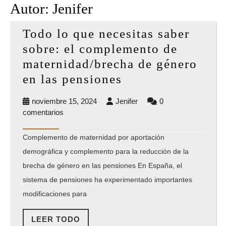
Autor:
Jenifer
Todo lo que necesitas saber
sobre: el complemento de
maternidad/brecha de género
Todo
en las pensiones
lo
noviembre
Jenifer
noviembre 15, 2024
Jenifer
0
que
15,
comentarios
necesitas
2024
saber
Complemento de maternidad por aportación
demográfica y complemento para la reducción de la
sobre:
brecha de género en las pensiones En España, el
el
sistema de pensiones ha experimentado importantes
complemento
modificaciones para
de
maternidad/brec
LEER
LEER TODO